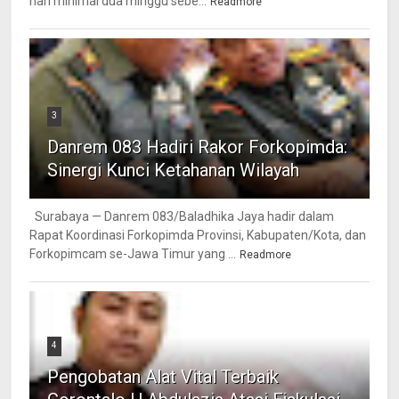
hari minimal dua minggu sebe...
Readmore
3
Danrem 083 Hadiri Rakor Forkopimda:
Sinergi Kunci Ketahanan Wilayah
Surabaya — Danrem 083/Baladhika Jaya hadir dalam
Rapat Koordinasi Forkopimda Provinsi, Kabupaten/Kota, dan
Forkopimcam se-Jawa Timur yang ...
Readmore
4
Pengobatan Alat Vital Terbaik