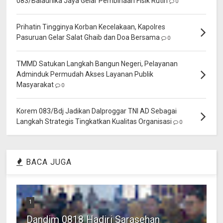
083/Baladhika Jaya Gelar Pembinaan Fisik Rutin
0
Prihatin Tingginya Korban Kecelakaan, Kapolres
Pasuruan Gelar Salat Ghaib dan Doa Bersama
0
TMMD Satukan Langkah Bangun Negeri, Pelayanan
Adminduk Permudah Akses Layanan Publik
Masyarakat
0
Korem 083/Bdj Jadikan Dalproggar TNI AD Sebagai
Langkah Strategis Tingkatkan Kualitas Organisasi
0
BACA JUGA
1
Dandim 0818 Hadiri Sarasehan