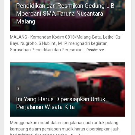
Pendidikan dan Resmikan Gedung L.B
Moerdani SMA Taruna Nusantara
Malang
MALANG - Komandan Kodim 0818/Malang-Batu, Letkol Czi
Bayu Nugroho, S.Hub.Int., M.I.P, menghadiri kegiatan
Sarasehan Pendidikan dan Peresmian...
Readmore
2
Ini Yang Harus Dipersiapkan Untuk
Perjalanan Wisata Kita
Menggunakan mobil dalam perjalanan jauh untuk pulang
kampung dalam persiapan mudik harus dipersiapkan jauh