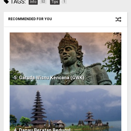
TAGS:
Info
Tips
52
1
RECOMMENDED FOR YOU
5. Garuda Wisnu Kencana (GWK)
4. Danau Beratan Bedugul