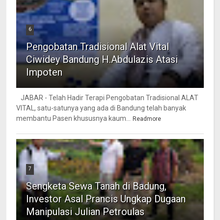
6
Pengobatan Tradisional Alat Vital
Ciwidey Bandung H.Abdulazis Atasi
Impoten
JABAR - Telah Hadir Terapi Pengobatan Tradisional ALAT
VITAL, satu-satunya yang ada di Bandung telah banyak
membantu Pasen khususnya kaum...
Readmore
7
Sengketa Sewa Tanah di Badung,
Investor Asal Prancis Ungkap Dugaan
Manipulasi Julian Petroulas