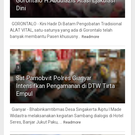
Gorontalo H.Abdulazis Atasi Ejakulasi
Dini
GORONTALO - Kini Hadir Di Batam Pengobatan Tradisional
ALAT VITAL, satu-satunya yang ada di Gorontalo telah
banyak membantu Pasen khususny...
Readmore
5
Sat Pamobvit Polres Gianyar
Intensifkan Pengamanan di DTW Tirta
Empul
Gianyar - Bhabinkamtibmas Desa Singakerta Aiptu I Made
Widastra melaksanakan kegiatan Sambang dialogis di Hotel
Seres, Banjar Jukut Paku, ...
Readmore