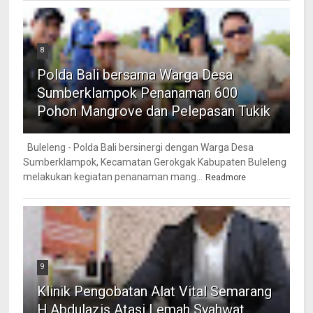
8
Polda Bali bersama Warga Desa
Sumberklampok Penanaman 600
Pohon Mangrove dan Pelepasan Tukik
Buleleng - Polda Bali bersinergi dengan Warga Desa
Sumberklampok, Kecamatan Gerokgak Kabupaten Buleleng
melakukan kegiatan penanaman mang...
Readmore
9
Klinik Pengobatan Alat Vital Semarang
H.Abdulazis Atasi Lemah Syahwat