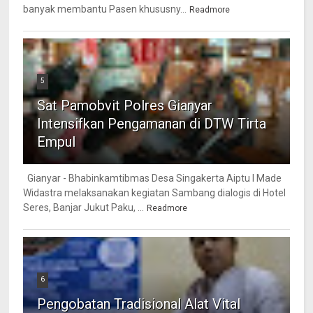
banyak membantu Pasen khususny...
Readmore
5
Sat Pamobvit Polres Gianyar
Intensifkan Pengamanan di DTW Tirta
Empul
Gianyar - Bhabinkamtibmas Desa Singakerta Aiptu I Made
Widastra melaksanakan kegiatan Sambang dialogis di Hotel
Seres, Banjar Jukut Paku, ...
Readmore
6
Pengobatan Tradisional Alat Vital