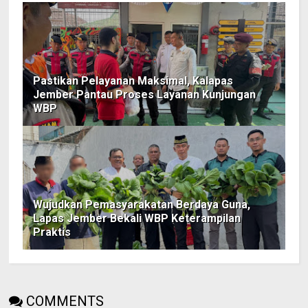
Pastikan Pelayanan Maksimal, Kalapas
Jember Pantau Proses Layanan Kunjungan
WBP
Wujudkan Pemasyarakatan Berdaya Guna,
Lapas Jember Bekali WBP Keterampilan
Praktis
COMMENTS