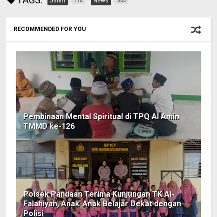
TAGS:
Jatim
News
118
563
RECOMMENDED FOR YOU
‎Pembinaan Mental Spiritual di TPQ Al Amin
TMMD ke-126
Polsek Pandaan Terima Kunjungan TK Al-
Falahiyah, Anak-Anak Belajar Dekat dengan
Polisi