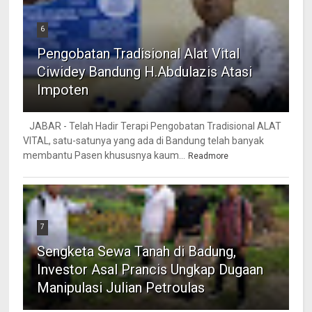
6
Pengobatan Tradisional Alat Vital
Ciwidey Bandung H.Abdulazis Atasi
Impoten
JABAR - Telah Hadir Terapi Pengobatan Tradisional ALAT
VITAL, satu-satunya yang ada di Bandung telah banyak
membantu Pasen khususnya kaum...
Readmore
7
Sengketa Sewa Tanah di Badung,
Investor Asal Prancis Ungkap Dugaan
Manipulasi Julian Petroulas