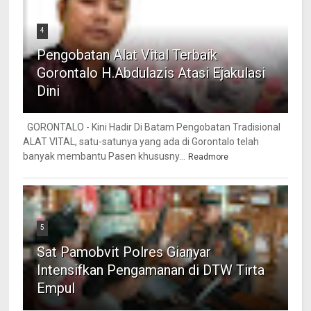
4
Pengobatan Alat Vital Terbaik
Gorontalo H.Abdulazis Atasi Ejakulasi
Dini
GORONTALO - Kini Hadir Di Batam Pengobatan Tradisional
ALAT VITAL, satu-satunya yang ada di Gorontalo telah
banyak membantu Pasen khususny...
Readmore
5
Sat Pamobvit Polres Gianyar
Intensifkan Pengamanan di DTW Tirta
Empul