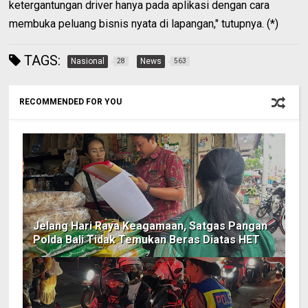
ketergantungan driver hanya pada aplikasi dengan cara
membuka peluang bisnis nyata di lapangan," tutupnya. (*)
TAGS:
Nasional
News
28
563
RECOMMENDED FOR YOU
Jelang Hari Raya Keagamaan, Satgas Pangan
Polda Bali Tidak Temukan Beras Diatas HET