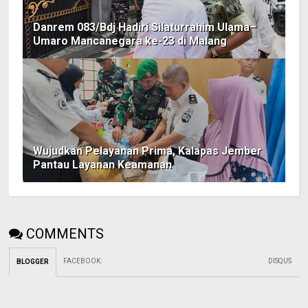
Danrem 083/Bdj Hadiri Silaturrahim Ulama–
Umaro Mancanegara ke-23 di Malang
Wujudkan Pelayanan Prima, Kalapas Jember
Pantau Layanan Keamanan
COMMENTS
FACEBOOK
:
DISQUS
BLOGGER