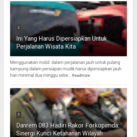
2
Ini Yang Harus Dipersiapkan Untuk
Perjalanan Wisata Kita
Menggunakan mobil dalam perjalanan jauh untuk pulang
kampung dalam persiapan mudik harus dipersiapkan jauh
hari minimal dua minggu sebe...
Readmore
3
Danrem 083 Hadiri Rakor Forkopimda:
Sinergi Kunci Ketahanan Wilayah