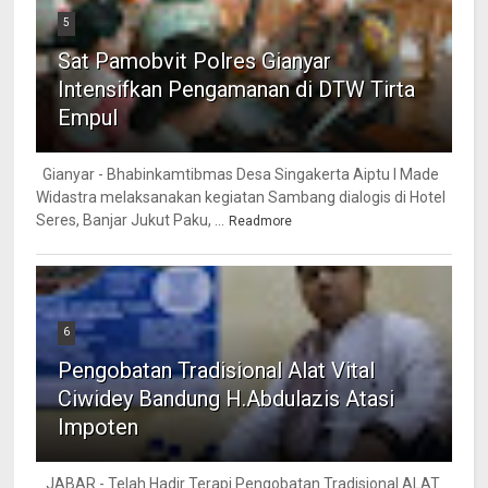
5
Sat Pamobvit Polres Gianyar
Intensifkan Pengamanan di DTW Tirta
Empul
Gianyar - Bhabinkamtibmas Desa Singakerta Aiptu I Made
Widastra melaksanakan kegiatan Sambang dialogis di Hotel
Seres, Banjar Jukut Paku, ...
Readmore
6
Pengobatan Tradisional Alat Vital
Ciwidey Bandung H.Abdulazis Atasi
Impoten
JABAR - Telah Hadir Terapi Pengobatan Tradisional ALAT