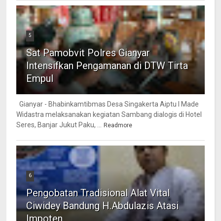
5
Sat Pamobvit Polres Gianyar
Intensifkan Pengamanan di DTW Tirta
Empul
Gianyar - Bhabinkamtibmas Desa Singakerta Aiptu I Made
Widastra melaksanakan kegiatan Sambang dialogis di Hotel
Seres, Banjar Jukut Paku, ...
Readmore
6
Pengobatan Tradisional Alat Vital
Ciwidey Bandung H.Abdulazis Atasi
Impoten