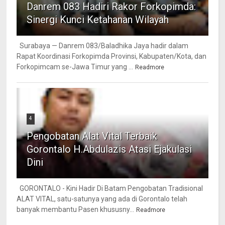
Danrem 083 Hadiri Rakor Forkopimda:
Sinergi Kunci Ketahanan Wilayah
Surabaya — Danrem 083/Baladhika Jaya hadir dalam
Rapat Koordinasi Forkopimda Provinsi, Kabupaten/Kota, dan
Forkopimcam se-Jawa Timur yang ...
Readmore
4
Pengobatan Alat Vital Terbaik
Gorontalo H.Abdulazis Atasi Ejakulasi
Dini
GORONTALO - Kini Hadir Di Batam Pengobatan Tradisional
ALAT VITAL, satu-satunya yang ada di Gorontalo telah
banyak membantu Pasen khususny...
Readmore