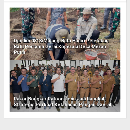
Dandim 0818/Malang-Batu Hadiri Peletakan
Batu Pertama Gerai Koperasi Desa Merah
Putih
Rakor Bongkar Ratoon Tebu Jadi Langkah
Strategis Perkuat Ketahanan Pangan Daerah