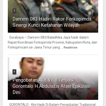
3
Danrem 083 Hadiri Rakor Forkopimda:
Sinergi Kunci Ketahanan Wilayah
Surabaya — Danrem 083/Baladhika Jaya hadir dalam
Rapat Koordinasi Forkopimda Provinsi, Kabupaten/Kota, dan
Forkopimcam se-Jawa Timur yang ...
Readmore
4
Pengobatan Alat Vital Terbaik
Gorontalo H.Abdulazis Atasi Ejakulasi
Dini
GORONTALO - Kini Hadir Di Batam Pengobatan Tradisional