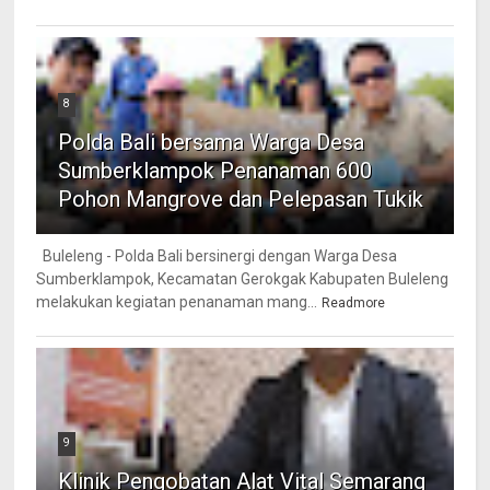
8
Polda Bali bersama Warga Desa
Sumberklampok Penanaman 600
Pohon Mangrove dan Pelepasan Tukik
Buleleng - Polda Bali bersinergi dengan Warga Desa
Sumberklampok, Kecamatan Gerokgak Kabupaten Buleleng
melakukan kegiatan penanaman mang...
Readmore
9
Klinik Pengobatan Alat Vital Semarang