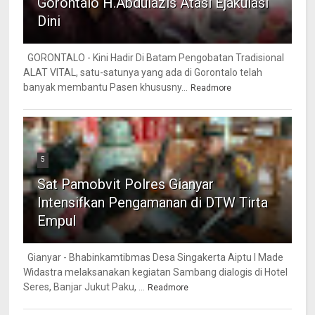
Gorontalo H.Abdulazis Atasi Ejakulasi
Dini
GORONTALO - Kini Hadir Di Batam Pengobatan Tradisional
ALAT VITAL, satu-satunya yang ada di Gorontalo telah
banyak membantu Pasen khususny...
Readmore
5
Sat Pamobvit Polres Gianyar
Intensifkan Pengamanan di DTW Tirta
Empul
Gianyar - Bhabinkamtibmas Desa Singakerta Aiptu I Made
Widastra melaksanakan kegiatan Sambang dialogis di Hotel
Seres, Banjar Jukut Paku, ...
Readmore