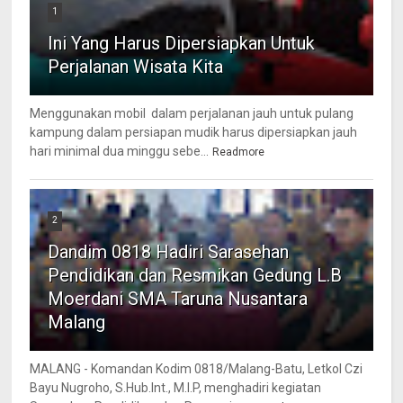
1
Ini Yang Harus Dipersiapkan Untuk
Perjalanan Wisata Kita
Menggunakan mobil dalam perjalanan jauh untuk pulang
kampung dalam persiapan mudik harus dipersiapkan jauh
hari minimal dua minggu sebe...
Readmore
2
Dandim 0818 Hadiri Sarasehan
Pendidikan dan Resmikan Gedung L.B
Moerdani SMA Taruna Nusantara
Malang
MALANG - Komandan Kodim 0818/Malang-Batu, Letkol Czi
Bayu Nugroho, S.Hub.Int., M.I.P, menghadiri kegiatan