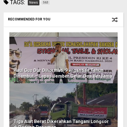
TAGS:
News
563
RECOMMENDED FOR YOU
Haul Gus Dur Dihormati, Pergantian Tahun
Disambut – Lapas Jember Gelar Doa Bersama
Tiga Alat Berat Dikerahkan Tangani Longsor