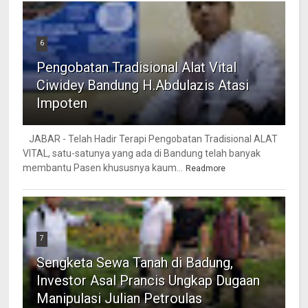
6
Pengobatan Tradisional Alat Vital
Ciwidey Bandung H.Abdulazis Atasi
Impoten
JABAR - Telah Hadir Terapi Pengobatan Tradisional ALAT
VITAL, satu-satunya yang ada di Bandung telah banyak
membantu Pasen khususnya kaum...
Readmore
7
Sengketa Sewa Tanah di Badung,
Investor Asal Prancis Ungkap Dugaan
Manipulasi Julian Petroulas