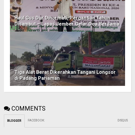
Haul Gus Dur Dihormati, Pergantian Tahun
Disambut – Lapas Jember Gelar Doa Bersama
Tiga Alat Berat Dikerahkan Tangani Longsor
di Padang Pariaman
COMMENTS
FACEBOOK
:
DISQUS
BLOGGER