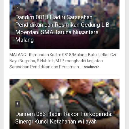
2
Dandim 0818 Hadiri Sarasehan
Pendidikan dan Resmikan Gedung L.B
Moerdani SMA Taruna Nusantara
Malang
MALANG - Komandan Kodim 0818/Malang-Batu, Letkol Czi
Bayu Nugroho, S.Hub.Int., M.I.P, menghadiri kegiatan
Sarasehan Pendidikan dan Peresmian...
Readmore
3
Danrem 083 Hadiri Rakor Forkopimda:
Sinergi Kunci Ketahanan Wilayah