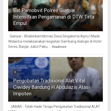
5
Sat Pamobvit Polres Gianyar
Intensifkan Pengamanan di DTW Tirta
Empul
Gianyar - Bhabinkamtibmas Desa Singakerta Aiptu I Made
Widastra melaksanakan kegiatan Sambang dialogis di Hotel
Seres, Banjar Jukut Paku, ...
Readmore
6
Pengobatan Tradisional Alat Vital
Ciwidey Bandung H.Abdulazis Atasi
Impoten
JABAR - Telah Hadir Terapi Pengobatan Tradisional ALAT