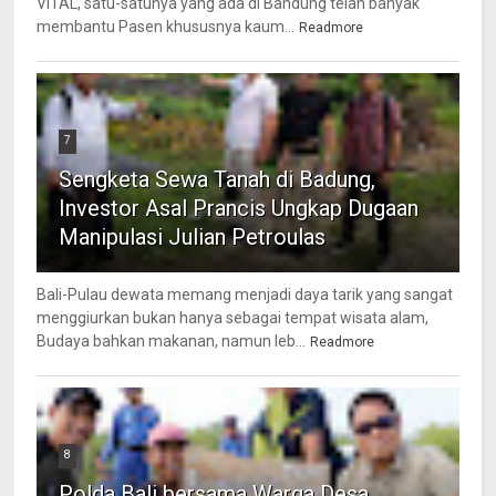
VITAL, satu-satunya yang ada di Bandung telah banyak
membantu Pasen khususnya kaum...
Readmore
7
Sengketa Sewa Tanah di Badung,
Investor Asal Prancis Ungkap Dugaan
Manipulasi Julian Petroulas
Bali-Pulau dewata memang menjadi daya tarik yang sangat
menggiurkan bukan hanya sebagai tempat wisata alam,
Budaya bahkan makanan, namun leb...
Readmore
8
Polda Bali bersama Warga Desa