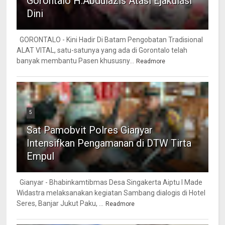
Gorontalo H.Abdulazis Atasi Ejakulasi
Dini
GORONTALO - Kini Hadir Di Batam Pengobatan Tradisional
ALAT VITAL, satu-satunya yang ada di Gorontalo telah
banyak membantu Pasen khususny...
Readmore
5
Sat Pamobvit Polres Gianyar
Intensifkan Pengamanan di DTW Tirta
Empul
Gianyar - Bhabinkamtibmas Desa Singakerta Aiptu I Made
Widastra melaksanakan kegiatan Sambang dialogis di Hotel
Seres, Banjar Jukut Paku, ...
Readmore