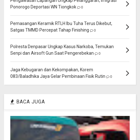
Pengawasan Lapangan Ungkap Pelanggaran, Imigrasi
Ponorogo Deportasi WN Tiongkok
0
Pemasangan Keramik RTLH Ibu Tuha Terus Dikebut,
Satgas TMMD Percepat Tahap Finishing
0
Polresta Denpasar Ungkap Kasus Narkoba, Temukan
Senpi dan Airsoft Gun Saat Pengerebekan
0
Jaga Kebugaran dan Kekompakan, Korem
083/Baladhika Jaya Gelar Pembinaan Fisik Rutin
0
BACA JUGA