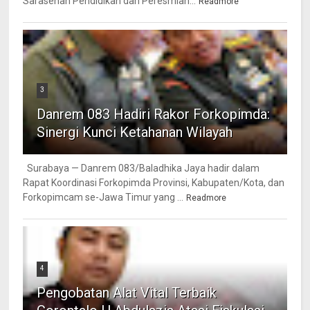
Sarasehan Pendidikan dan Peresmian...
Readmore
3
Danrem 083 Hadiri Rakor Forkopimda:
Sinergi Kunci Ketahanan Wilayah
Surabaya — Danrem 083/Baladhika Jaya hadir dalam
Rapat Koordinasi Forkopimda Provinsi, Kabupaten/Kota, dan
Forkopimcam se-Jawa Timur yang ...
Readmore
4
Pengobatan Alat Vital Terbaik