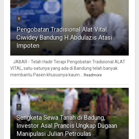
6
Pengobatan Tradisional Alat Vital
Ciwidey Bandung H.Abdulazis Atasi
Impoten
JABAR - Telah Hadir Terapi Pengobatan Tradisional ALAT
VITAL, satu-satunya yang ada di Bandung telah banyak
membantu Pasen khususnya kaum...
Readmore
7
Sengketa Sewa Tanah di Badung,
Investor Asal Prancis Ungkap Dugaan
Manipulasi Julian Petroulas