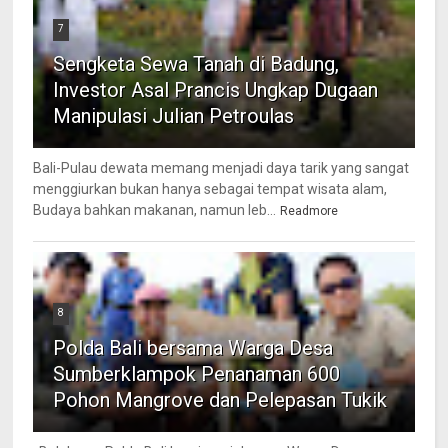
7
Sengketa Sewa Tanah di Badung,
Investor Asal Prancis Ungkap Dugaan
Manipulasi Julian Petroulas
Bali-Pulau dewata memang menjadi daya tarik yang sangat
menggiurkan bukan hanya sebagai tempat wisata alam,
Budaya bahkan makanan, namun leb...
Readmore
8
Polda Bali bersama Warga Desa
Sumberklampok Penanaman 600
Pohon Mangrove dan Pelepasan Tukik