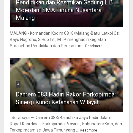
Pendidikan dan Resmikan Gedung L.B
Moerdani SMA Taruna Nusantara
Malang
MALANG - Komandan Kodim 0818/Malang-Batu, Letkol Czi
Bayu Nugroho, S.Hub.Int., M.I.P, menghadiri kegiatan
Sarasehan Pendidikan dan Peresmian...
Readmore
3
Danrem 083 Hadiri Rakor Forkopimda:
Sinergi Kunci Ketahanan Wilayah
Surabaya — Danrem 083/Baladhika Jaya hadir dalam
Rapat Koordinasi Forkopimda Provinsi, Kabupaten/Kota, dan
Forkopimcam se-Jawa Timur yang ...
Readmore