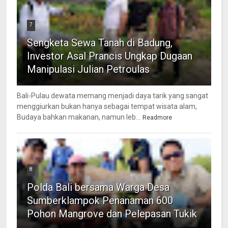
7
Sengketa Sewa Tanah di Badung,
Investor Asal Prancis Ungkap Dugaan
Manipulasi Julian Petroulas
Bali-Pulau dewata memang menjadi daya tarik yang sangat
menggiurkan bukan hanya sebagai tempat wisata alam,
Budaya bahkan makanan, namun leb...
Readmore
8
Polda Bali bersama Warga Desa
Sumberklampok Penanaman 600
Pohon Mangrove dan Pelepasan Tukik