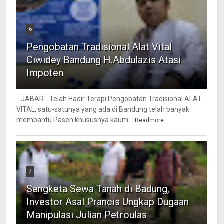
6
Pengobatan Tradisional Alat Vital
Ciwidey Bandung H.Abdulazis Atasi
Impoten
JABAR - Telah Hadir Terapi Pengobatan Tradisional ALAT
VITAL, satu-satunya yang ada di Bandung telah banyak
membantu Pasen khususnya kaum...
Readmore
7
Sengketa Sewa Tanah di Badung,
Investor Asal Prancis Ungkap Dugaan
Manipulasi Julian Petroulas