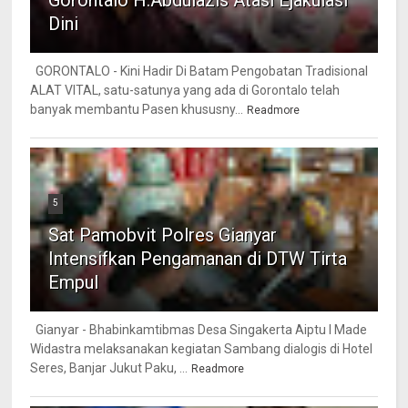
Gorontalo H.Abdulazis Atasi Ejakulasi
Dini
GORONTALO - Kini Hadir Di Batam Pengobatan Tradisional
ALAT VITAL, satu-satunya yang ada di Gorontalo telah
banyak membantu Pasen khususny...
Readmore
5
Sat Pamobvit Polres Gianyar
Intensifkan Pengamanan di DTW Tirta
Empul
Gianyar - Bhabinkamtibmas Desa Singakerta Aiptu I Made
Widastra melaksanakan kegiatan Sambang dialogis di Hotel
Seres, Banjar Jukut Paku, ...
Readmore