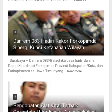
Sarasehan Pendidikan dan Peresmian...
Readmore
3
Danrem 083 Hadiri Rakor Forkopimda:
Sinergi Kunci Ketahanan Wilayah
Surabaya — Danrem 083/Baladhika Jaya hadir dalam
Rapat Koordinasi Forkopimda Provinsi, Kabupaten/Kota, dan
Forkopimcam se-Jawa Timur yang ...
Readmore
4
Pengobatan Alat Vital Terbaik