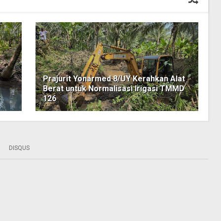
Prajurit Yonarmed 8/UY Kerahkan Alat
Berat untuk Normalisasi Irigasi TMMD
r
126
DISQUS