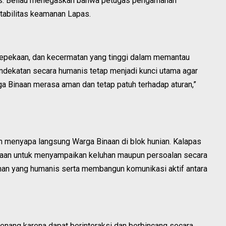
s. Beliau menegaskan bahwa petugas pengamanan
tabilitas keamanan Lapas.
 kepekaan, dan kecermatan yang tinggi dalam memantau
ndekatan secara humanis tetap menjadi kunci utama agar
ga Binaan merasa aman dan tetap patuh terhadap aturan,”
n menyapa langsung Warga Binaan di blok hunian. Kalapas
an untuk menyampaikan keluhan maupun persoalan secara
yanan yang humanis serta membangun komunikasi aktif antara
nang karena dapat berinteraksi dan berbincang secara