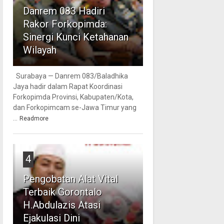
Danrem 083 Hadiri
Rakor Forkopimda:
Sinergi Kunci Ketahanan
Wilayah
Surabaya — Danrem 083/Baladhika
Jaya hadir dalam Rapat Koordinasi
Forkopimda Provinsi, Kabupaten/Kota,
dan Forkopimcam se-Jawa Timur yang
...
Readmore
4
Pengobatan Alat Vital
Terbaik Gorontalo
H.Abdulazis Atasi
Ejakulasi Dini