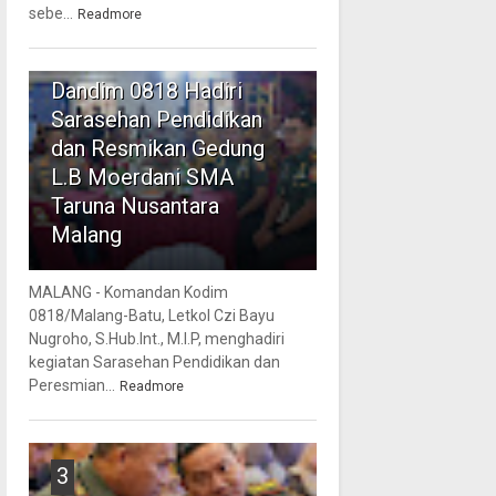
sebe...
Readmore
2
Dandim 0818 Hadiri
Sarasehan Pendidikan
dan Resmikan Gedung
L.B Moerdani SMA
Taruna Nusantara
Malang
MALANG - Komandan Kodim
0818/Malang-Batu, Letkol Czi Bayu
Nugroho, S.Hub.Int., M.I.P, menghadiri
kegiatan Sarasehan Pendidikan dan
Peresmian...
Readmore
3