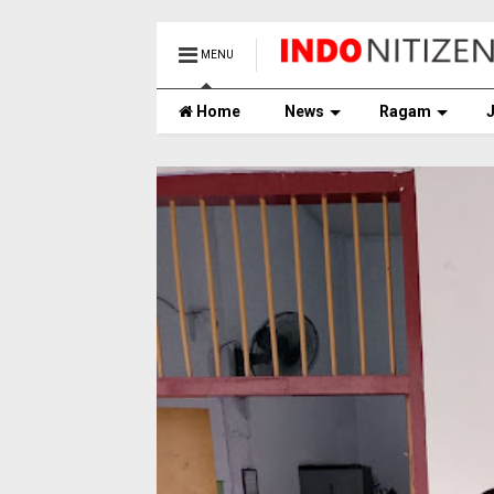
MENU
Home
News
Ragam
J