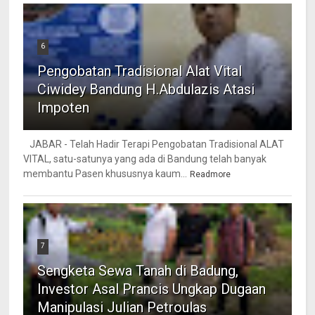
6
Pengobatan Tradisional Alat Vital
Ciwidey Bandung H.Abdulazis Atasi
Impoten
JABAR - Telah Hadir Terapi Pengobatan Tradisional ALAT
VITAL, satu-satunya yang ada di Bandung telah banyak
membantu Pasen khususnya kaum...
Readmore
7
Sengketa Sewa Tanah di Badung,
Investor Asal Prancis Ungkap Dugaan
Manipulasi Julian Petroulas