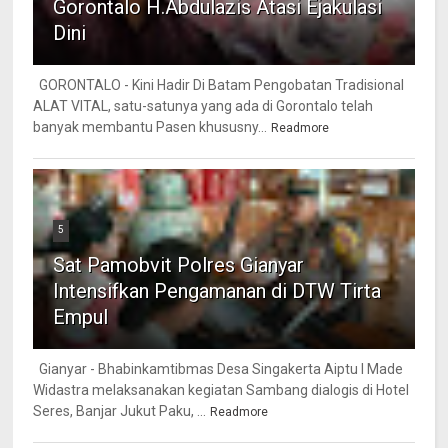
Gorontalo H.Abdulazis Atasi Ejakulasi
Dini
GORONTALO - Kini Hadir Di Batam Pengobatan Tradisional
ALAT VITAL, satu-satunya yang ada di Gorontalo telah
banyak membantu Pasen khususny...
Readmore
5
Sat Pamobvit Polres Gianyar
Intensifkan Pengamanan di DTW Tirta
Empul
Gianyar - Bhabinkamtibmas Desa Singakerta Aiptu I Made
Widastra melaksanakan kegiatan Sambang dialogis di Hotel
Seres, Banjar Jukut Paku, ...
Readmore