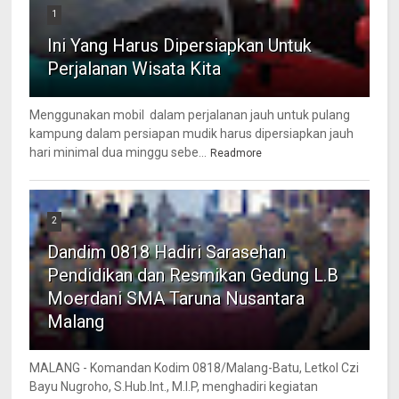
1
Ini Yang Harus Dipersiapkan Untuk
Perjalanan Wisata Kita
Menggunakan mobil dalam perjalanan jauh untuk pulang
kampung dalam persiapan mudik harus dipersiapkan jauh
hari minimal dua minggu sebe...
Readmore
2
Dandim 0818 Hadiri Sarasehan
Pendidikan dan Resmikan Gedung L.B
Moerdani SMA Taruna Nusantara
Malang
MALANG - Komandan Kodim 0818/Malang-Batu, Letkol Czi
Bayu Nugroho, S.Hub.Int., M.I.P, menghadiri kegiatan