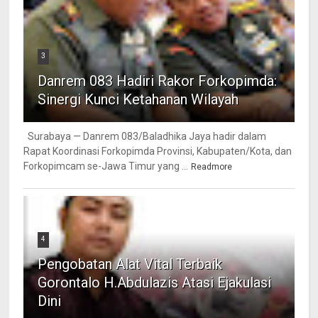
3
Danrem 083 Hadiri Rakor Forkopimda:
Sinergi Kunci Ketahanan Wilayah
Surabaya — Danrem 083/Baladhika Jaya hadir dalam
Rapat Koordinasi Forkopimda Provinsi, Kabupaten/Kota, dan
Forkopimcam se-Jawa Timur yang ...
Readmore
4
Pengobatan Alat Vital Terbaik
Gorontalo H.Abdulazis Atasi Ejakulasi
Dini