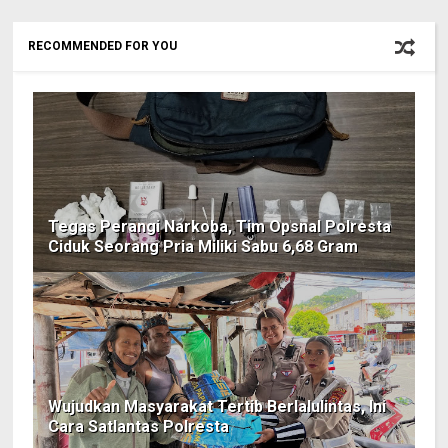
RECOMMENDED FOR YOU
‎Tegas Perangi Narkoba, Tim Opsnal Polresta
Ciduk Seorang Pria Miliki Sabu 6,68 Gram
‎Wujudkan Masyarakat Tertib Berlalulintas, Ini
Cara Satlantas Polresta