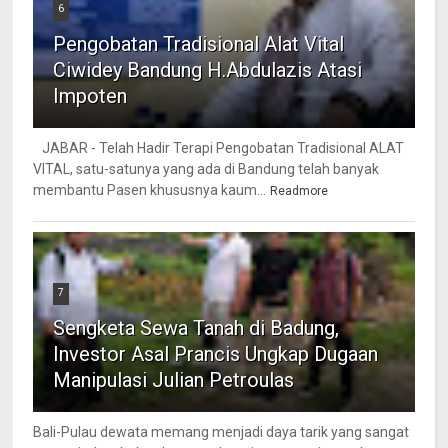
6
Pengobatan Tradisional Alat Vital
Ciwidey Bandung H.Abdulazis Atasi
Impoten
JABAR - Telah Hadir Terapi Pengobatan Tradisional ALAT
VITAL, satu-satunya yang ada di Bandung telah banyak
membantu Pasen khususnya kaum...
Readmore
7
Sengketa Sewa Tanah di Badung,
Investor Asal Prancis Ungkap Dugaan
Manipulasi Julian Petroulas
Bali-Pulau dewata memang menjadi daya tarik yang sangat