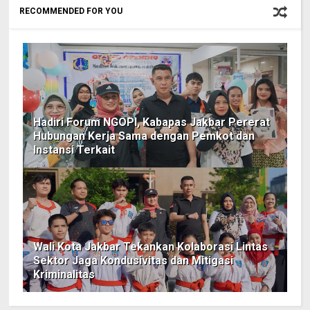
RECOMMENDED FOR YOU
Hadiri Forum NGOPI, Kabapas Jakbar Pererat
Hubungan Kerja Sama dengan Pemkot dan
Instansi Terkait
Wali Kota Jakbar Tekankan Kolaborasi Lintas
Sektor Jaga Kondusivitas dan Mitigasi
Kriminalitas