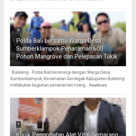
8
Polda Bali bersama Warga Desa
Sumberklampok Penanaman 600
Pohon Mangrove dan Pelepasan Tukik
Buleleng - Polda Bali bersinergi dengan Warga Desa
Sumberklampok, Kecamatan Gerokgak Kabupaten Buleleng
melakukan kegiatan penanaman mang...
Readmore
9
Klinik Pengobatan Alat Vital Semarang