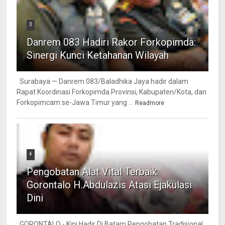
3
Danrem 083 Hadiri Rakor Forkopimda:
Sinergi Kunci Ketahanan Wilayah
Surabaya — Danrem 083/Baladhika Jaya hadir dalam
Rapat Koordinasi Forkopimda Provinsi, Kabupaten/Kota, dan
Forkopimcam se-Jawa Timur yang ...
Readmore
4
Pengobatan Alat Vital Terbaik
Gorontalo H.Abdulazis Atasi Ejakulasi
Dini
GORONTALO - Kini Hadir Di Batam Pengobatan Tradisional