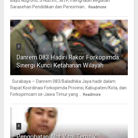
Bayu Nugroho, S.Hub.Int., M.I.P, menghadiri kegiatan
Sarasehan Pendidikan dan Peresmian...
Readmore
3
Danrem 083 Hadiri Rakor Forkopimda:
Sinergi Kunci Ketahanan Wilayah
Surabaya — Danrem 083/Baladhika Jaya hadir dalam
Rapat Koordinasi Forkopimda Provinsi, Kabupaten/Kota, dan
Forkopimcam se-Jawa Timur yang ...
Readmore
4
Pengobatan Alat Vital Terbaik