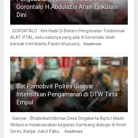
Gorontalo H.Abdulazis Atasi Ejakulasi
Dini
GORONTALO - Kini Hadir Di Batam Pengobatan Tradisional
ALAT VITAL, satu-satunya yang ada di Gorontalo telah
banyak membantu Pasen khususny...
Readmore
5
Sat Pamobvit Polres Gianyar
Intensifkan Pengamanan di DTW Tirta
Empul
Gianyar - Bhabinkamtibmas Desa Singakerta Aiptu I Made
Widastra melaksanakan kegiatan Sambang dialogis di Hotel
Seres, Banjar Jukut Paku, ...
Readmore