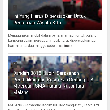
1
Ini Yang Harus Dipersiapkan Untuk
Perjalanan Wisata Kita
Menggunakan mobil dalam perjalanan jauh untuk pulang
kampung dalam persiapan mudik harus dipersiapkan jauh
hari minimal dua minggu sebe...
Readmore
2
Dandim 0818 Hadiri Sarasehan
Pendidikan dan Resmikan Gedung L.B
Moerdani SMA Taruna Nusantara
Malang
MALANG - Komandan Kodim 0818/Malang-Batu, Letkol Czi