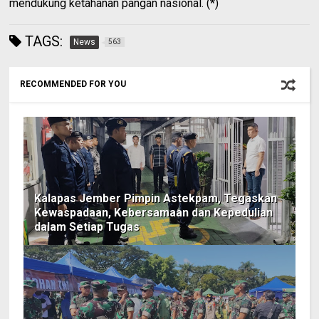
mendukung ketahanan pangan nasional. (*)
TAGS:
News
563
RECOMMENDED FOR YOU
Kalapas Jember Pimpin Astekpam, Tegaskan
Kewaspadaan, Kebersamaan dan Kepedulian
dalam Setiap Tugas