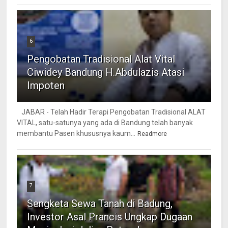
6
Pengobatan Tradisional Alat Vital
Ciwidey Bandung H.Abdulazis Atasi
Impoten
JABAR - Telah Hadir Terapi Pengobatan Tradisional ALAT
VITAL, satu-satunya yang ada di Bandung telah banyak
membantu Pasen khususnya kaum...
Readmore
7
Sengketa Sewa Tanah di Badung,
Investor Asal Prancis Ungkap Dugaan