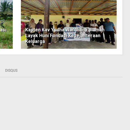
asi
Kapten Kav Yudha Wardhana: Rumah
Layak Huni Fondasi Kesejahteraan
Keluarga
DISQUS