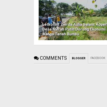
Letkol Inf Zierda Aulia Salam: Koper
Desa Merah Putih Dorong Ekonomi
Warga Tanah Bumbu
COMMENTS
FACEBOOK
:
BLOGGER