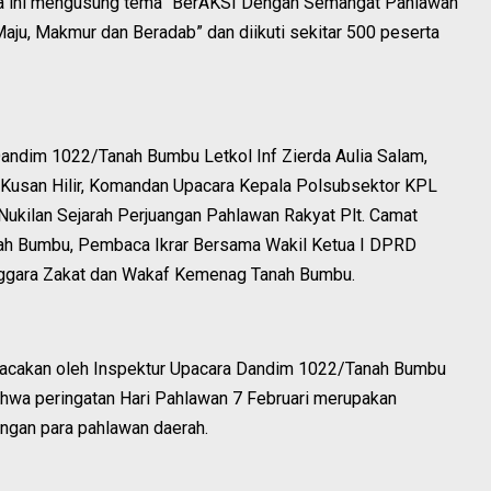
ra ini mengusung tema “BerAKSI Dengan Semangat Pahlawan
ju, Makmur dan Beradab” dan diikuti sekitar 500 peserta
Dandim 1022/Tanah Bumbu Letkol Inf Zierda Aulia Salam,
ek Kusan Hilir, Komandan Upacara Kepala Polsubsektor KPL
ukilan Sejarah Perjuangan Pahlawan Rakyat Plt. Camat
h Bumbu, Pembaca Ikrar Bersama Wakil Ketua I DPRD
ggara Zakat dan Wakaf Kemenag Tanah Bumbu.
bacakan oleh Inspektur Upacara Dandim 1022/Tanah Bumbu
bahwa peringatan Hari Pahlawan 7 Februari merupakan
gan para pahlawan daerah.