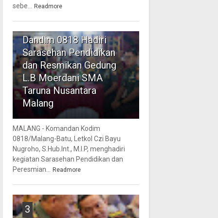
sebe...
Readmore
2
Dandim 0818 Hadiri
Sarasehan Pendidikan
dan Resmikan Gedung
L.B Moerdani SMA
Taruna Nusantara
Malang
MALANG - Komandan Kodim
0818/Malang-Batu, Letkol Czi Bayu
Nugroho, S.Hub.Int., M.I.P, menghadiri
kegiatan Sarasehan Pendidikan dan
Peresmian...
Readmore
3