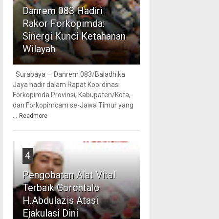
Danrem 083 Hadiri
Rakor Forkopimda:
Sinergi Kunci Ketahanan
Wilayah
Surabaya — Danrem 083/Baladhika
Jaya hadir dalam Rapat Koordinasi
Forkopimda Provinsi, Kabupaten/Kota,
dan Forkopimcam se-Jawa Timur yang
...
Readmore
4
Pengobatan Alat Vital
Terbaik Gorontalo
H.Abdulazis Atasi
Ejakulasi Dini