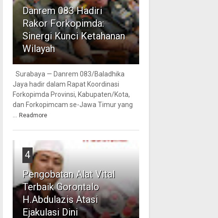
Danrem 083 Hadiri
Rakor Forkopimda:
Sinergi Kunci Ketahanan
Wilayah
Surabaya — Danrem 083/Baladhika
Jaya hadir dalam Rapat Koordinasi
Forkopimda Provinsi, Kabupaten/Kota,
dan Forkopimcam se-Jawa Timur yang
...
Readmore
4
Pengobatan Alat Vital
Terbaik Gorontalo
H.Abdulazis Atasi
Ejakulasi Dini