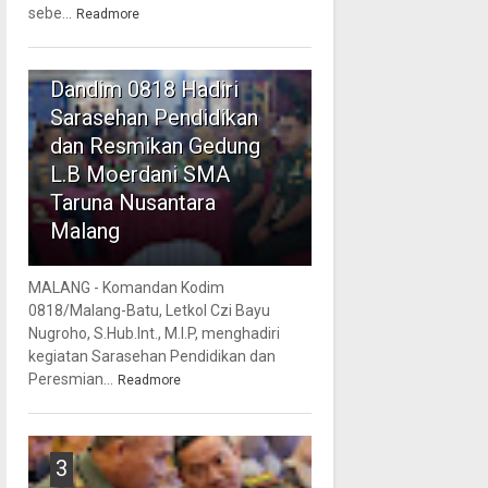
sebe...
Readmore
2
Dandim 0818 Hadiri
Sarasehan Pendidikan
dan Resmikan Gedung
L.B Moerdani SMA
Taruna Nusantara
Malang
MALANG - Komandan Kodim
0818/Malang-Batu, Letkol Czi Bayu
Nugroho, S.Hub.Int., M.I.P, menghadiri
kegiatan Sarasehan Pendidikan dan
Peresmian...
Readmore
3