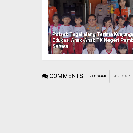
Polsek Tegallalang Terima Kunjung
Edukasi Anak-Anak TK Negeri Pemb
Sebatu
COMMENTS
FACEBOOK
:
BLOGGER