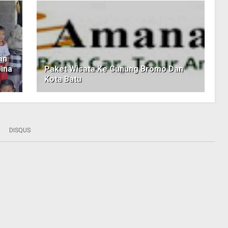
an
ina
Paket Wisata Ke Gunung Bromo Dan
Kota Batu
DISQUS