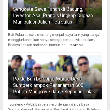
7
Sengketa Sewa Tanah di Badung,
Investor Asal Prancis Ungkap Dugaan
Manipulasi Julian Petroulas
Bali-Pulau dewata memang menjadi daya tarik yang sangat
menggiurkan bukan hanya sebagai tempat wisata alam,
Budaya bahkan makanan, namun leb...
Readmore
8
Polda Bali bersama Warga Desa
Sumberklampok Penanaman 600
Pohon Mangrove dan Pelepasan Tukik
Buleleng - Polda Bali bersinergi dengan Warga Desa
Sumberklampok, Kecamatan Gerokgak Kabupaten Buleleng