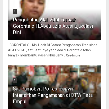
4
Pengobatan Alat Vital Terbaik
Gorontalo H.Abdulazis Atasi Ejakulasi
Dini
GORONTALO - Kini Hadir Di Batam Pengobatan Tradisional
ALAT VITAL, satu-satunya yang ada di Gorontalo telah
banyak membantu Pasen khususny...
Readmore
5
Sat Pamobvit Polres Gianyar
Intensifkan Pengamanan di DTW Tirta
Empul