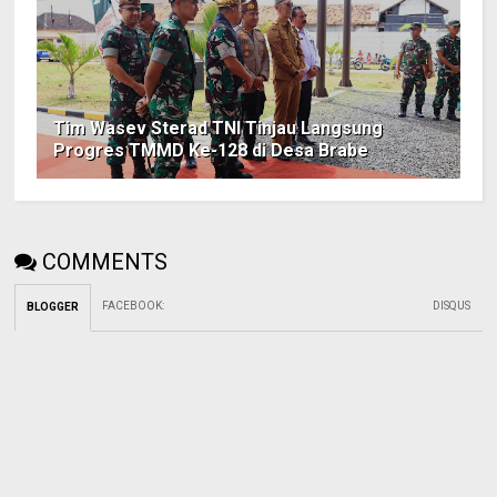
Tim Wasev Sterad TNI Tinjau Langsung
Progres TMMD Ke-128 di Desa Brabe
COMMENTS
FACEBOOK
:
DISQUS
BLOGGER