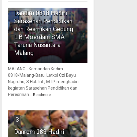
2
Dandim 0818 Hadiri
Sarasehan Pendidikan
dan Resmikan Gedung
L.B Moerdani SMA
Taruna Nusantara
Malang
MALANG - Komandan Kodim
0818/Malang-Batu, Letkol Czi Bayu
Nugroho, S.Hub.Int., M.I.P, menghadiri
kegiatan Sarasehan Pendidikan dan
Peresmian...
Readmore
3
Danrem 083 Hadiri