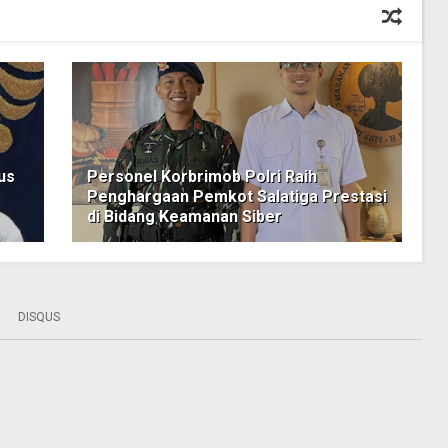
us
Personel Korbrimob Polri Raih
Penghargaan Pemkot Salatiga Prestasi
di Bidang Keamanan Siber
DISQUS