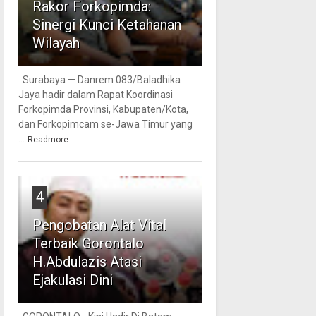
Rakor Forkopimda:
Sinergi Kunci Ketahanan
Wilayah
Surabaya — Danrem 083/Baladhika
Jaya hadir dalam Rapat Koordinasi
Forkopimda Provinsi, Kabupaten/Kota,
dan Forkopimcam se-Jawa Timur yang
...
Readmore
4
Pengobatan Alat Vital
Terbaik Gorontalo
H.Abdulazis Atasi
Ejakulasi Dini