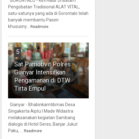
GORONTALO - Kini Hadir Di Batam
Pengobatan Tradisional ALAT VITAL,
satu-satunya yang ada di Gorontalo telah
banyak membantu Pasen
khususny...
Readmore
5
Sat Pamobvit Polres
Gianyar Intensifkan
Pengamanan di DTW
Tirta Empul
Gianyar - Bhabinkamtibmas Desa
Singakerta Aiptu I Made Widastra
melaksanakan kegiatan Sambang
dialogis di Hotel Seres, Banjar Jukut
Paku, ...
Readmore