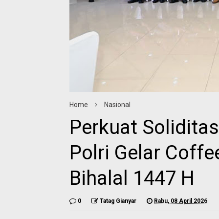
Home
Nasional
Perkuat Solidit
Polri Gelar Coff
Bihalal 1447 H
0
Tatag Gianyar
Rabu, 08 April 2026