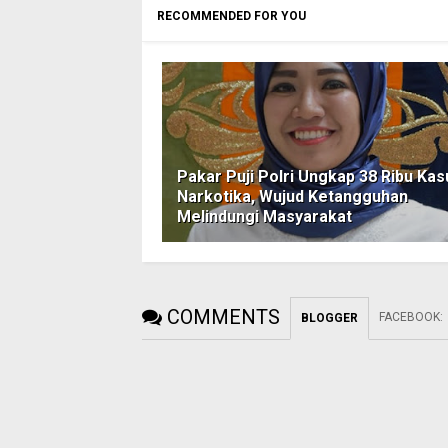
RECOMMENDED FOR YOU
Pakar Puji Polri Ungkap 38 Ribu Kas
Narkotika, Wujud Ketangguhan
Melindungi Masyarakat
COMMENTS
FACEBOOK
:
BLOGGER