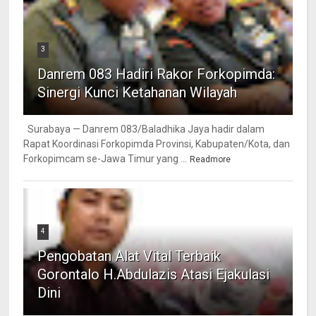
3
Danrem 083 Hadiri Rakor Forkopimda:
Sinergi Kunci Ketahanan Wilayah
Surabaya — Danrem 083/Baladhika Jaya hadir dalam
Rapat Koordinasi Forkopimda Provinsi, Kabupaten/Kota, dan
Forkopimcam se-Jawa Timur yang ...
Readmore
4
Pengobatan Alat Vital Terbaik
Gorontalo H.Abdulazis Atasi Ejakulasi
Dini