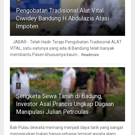
Pengobatan Tradisional Alat Vital
Ciwidey Bandung H.Abdulazis Atasi
Impoten
JABAR - Telah Hadir Terapi Pengobatan Tradisional ALAT
VITAL, satu-satunya yang ada di Bandung telah banyak
membantu Pasen khususnya kaum...
Readmore
7
Sengketa Sewa Tanah di Badung,
Investor Asal Prancis Ungkap Dugaan
Manipulasi Julian Petroulas
Bali-Pulau dewata memang menjadi daya tarik yang sangat
menggiurkan bukan hanya sebagai tempat wisata alam,