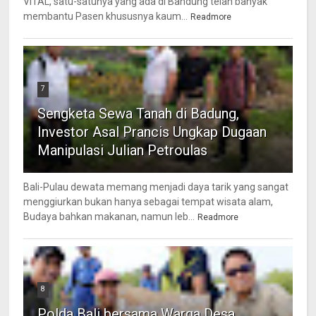
VITAL, satu-satunya yang ada di Bandung telah banyak
membantu Pasen khususnya kaum...
Readmore
7
Sengketa Sewa Tanah di Badung,
Investor Asal Prancis Ungkap Dugaan
Manipulasi Julian Petroulas
Bali-Pulau dewata memang menjadi daya tarik yang sangat
menggiurkan bukan hanya sebagai tempat wisata alam,
Budaya bahkan makanan, namun leb...
Readmore
8
Polda Bali bersama Warga Desa