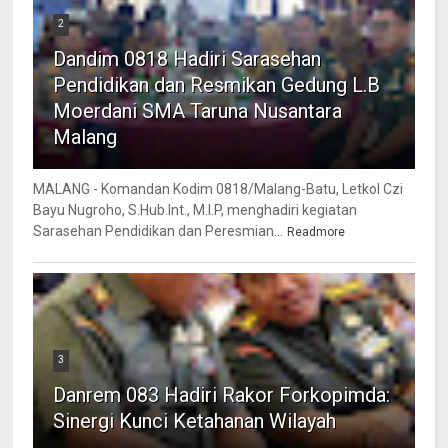
2
Dandim 0818 Hadiri Sarasehan
Pendidikan dan Resmikan Gedung L.B
Moerdani SMA Taruna Nusantara
Malang
MALANG - Komandan Kodim 0818/Malang-Batu, Letkol Czi
Bayu Nugroho, S.Hub.Int., M.I.P, menghadiri kegiatan
Sarasehan Pendidikan dan Peresmian...
Readmore
3
Danrem 083 Hadiri Rakor Forkopimda:
Sinergi Kunci Ketahanan Wilayah