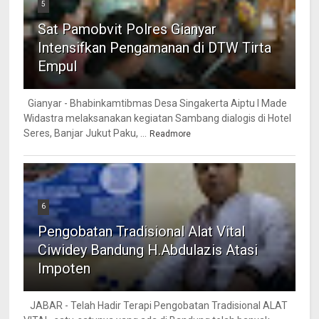
5
Sat Pamobvit Polres Gianyar
Intensifkan Pengamanan di DTW Tirta
Empul
Gianyar - Bhabinkamtibmas Desa Singakerta Aiptu I Made
Widastra melaksanakan kegiatan Sambang dialogis di Hotel
Seres, Banjar Jukut Paku, ...
Readmore
6
Pengobatan Tradisional Alat Vital
Ciwidey Bandung H.Abdulazis Atasi
Impoten
JABAR - Telah Hadir Terapi Pengobatan Tradisional ALAT