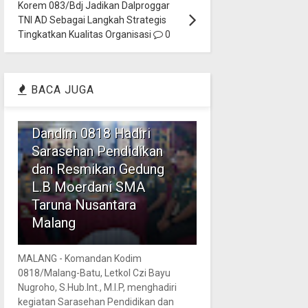
Korem 083/Bdj Jadikan Dalproggar
TNI AD Sebagai Langkah Strategis
Tingkatkan Kualitas Organisasi
0
BACA JUGA
1
Dandim 0818 Hadiri
Sarasehan Pendidikan
dan Resmikan Gedung
L.B Moerdani SMA
Taruna Nusantara
Malang
MALANG - Komandan Kodim
0818/Malang-Batu, Letkol Czi Bayu
Nugroho, S.Hub.Int., M.I.P, menghadiri
kegiatan Sarasehan Pendidikan dan