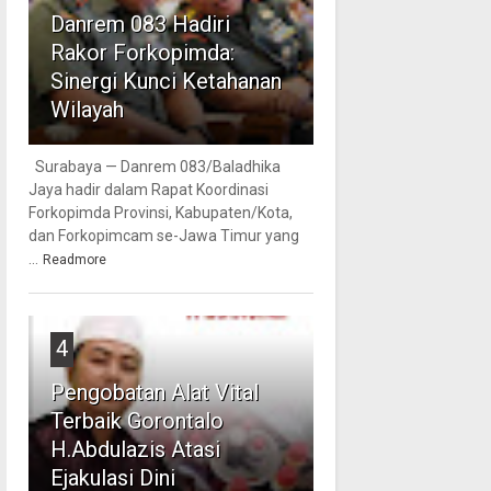
Danrem 083 Hadiri
Rakor Forkopimda:
Sinergi Kunci Ketahanan
Wilayah
Surabaya — Danrem 083/Baladhika
Jaya hadir dalam Rapat Koordinasi
Forkopimda Provinsi, Kabupaten/Kota,
dan Forkopimcam se-Jawa Timur yang
...
Readmore
4
Pengobatan Alat Vital
Terbaik Gorontalo
H.Abdulazis Atasi
Ejakulasi Dini