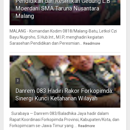
Pendidikan dan Resmikan Gedung L.B
Moerdani SMA Taruna Nusantara
Malang
MALANG - Komandan Kodim 0818/Malang-Batu, Letkol Czi
Bayu Nugroho, S.Hub.Int., M.I.P, menghadiri kegiatan
Sarasehan Pendidikan dan Peresmian...
Readmore
3
Danrem 083 Hadiri Rakor Forkopimda:
Sinergi Kunci Ketahanan Wilayah
Surabaya — Danrem 083/Baladhika Jaya hadir dalam
Rapat Koordinasi Forkopimda Provinsi, Kabupaten/Kota, dan
Forkopimcam se-Jawa Timur yang ...
Readmore