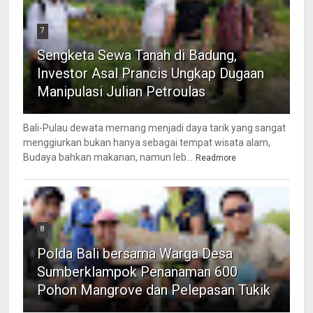
7
Sengketa Sewa Tanah di Badung,
Investor Asal Prancis Ungkap Dugaan
Manipulasi Julian Petroulas
Bali-Pulau dewata memang menjadi daya tarik yang sangat
menggiurkan bukan hanya sebagai tempat wisata alam,
Budaya bahkan makanan, namun leb...
Readmore
8
Polda Bali bersama Warga Desa
Sumberklampok Penanaman 600
Pohon Mangrove dan Pelepasan Tukik