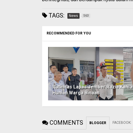
TAGS:
News
563
RECOMMENDED FOR YOU
Rutinitas Lapas Jember Razia Kama
Hunian Warga Binaan
COMMENTS
FACEBOOK
:
BLOGGER