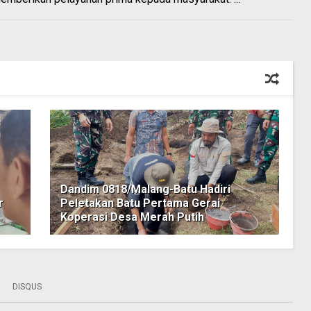
Dandim 0818/Malang-Batu Hadiri
r
Peletakan Batu Pertama Gerai
Koperasi Desa Merah Putih
DISQUS