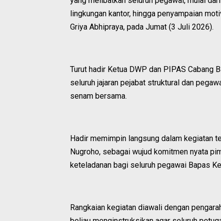
yang melibatkan seluruh pegawai, mulai dar
lingkungan kantor, hingga penyampaian moti
Griya Abhipraya, pada Jumat (3 Juli 2026).
Turut hadir Ketua DWP dan PIPAS Cabang Bapa
seluruh jajaran pejabat struktural dan pega
senam bersama.
Hadir memimpin langsung dalam kegiatan ter
Nugroho, sebagai wujud komitmen nyata 
keteladanan bagi seluruh pegawai Bapas Kel
Rangkaian kegiatan diawali dengan pengara
beliau menginstruksikan agar seluruh petug