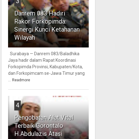
3
Danrem 083 Hadiri
Rakor Forkopimda:
Sinergi Kunci Ketahanan
Wilayah
Surabaya — Danrem 083/Baladhika
Jaya hadir dalam Rapat Koordinasi
Forkopimda Provinsi, Kabupaten/Kota,
dan Forkopimcam se-Jawa Timur yang
...
Readmore
4
Pengobatan Alat Vital
Terbaik Gorontalo
H.Abdulazis Atasi