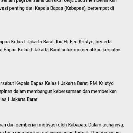
i senam pagi bersama dan aksi kerja bakti membersihkan
vasi penting dari Kepala Bapas (Kabapas), bertempat di
s Kelas I Jakarta Barat, Ibu Hj. Een Kristyo, beserta
wai Bapas Kelas I Jakarta Barat untuk memeriahkan kegiatan
sebut Kepala Bapas Kelas I Jakarta Barat, RM. Kristyo
pimpinan dalam membangun kebersamaan dan memberikan
as I Jakarta Barat.
han dan pemberian motivasi oleh Kabapas. Dalam arahannya,
as bisa memberikan pelayanan yang terbaik. Penegasan ini