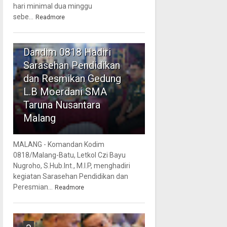
hari minimal dua minggu
sebe...
Readmore
2
Dandim 0818 Hadiri
Sarasehan Pendidikan
dan Resmikan Gedung
L.B Moerdani SMA
Taruna Nusantara
Malang
MALANG - Komandan Kodim
0818/Malang-Batu, Letkol Czi Bayu
Nugroho, S.Hub.Int., M.I.P, menghadiri
kegiatan Sarasehan Pendidikan dan
Peresmian...
Readmore